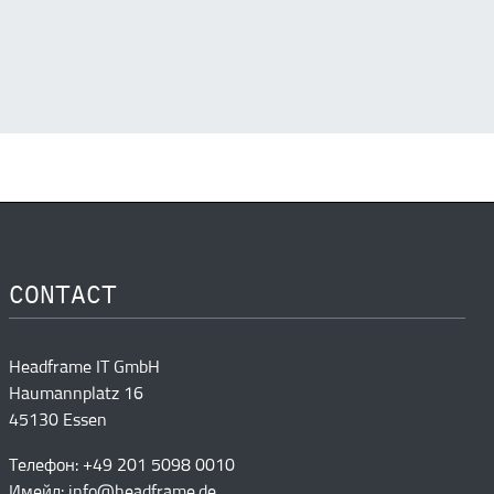
CONTACT
Headframe IT GmbH
Haumannplatz 16
45130 Essen
Телефон: +49 201 5098 0010
Имейл:
info@headframe.de