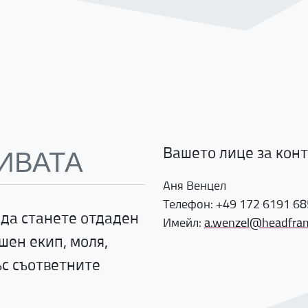
Вашето лице за кон
ИВАТА
Аня Венцел
Телефон: +49 172 6191 68
 да станете отдаден
Имейл:
a.wenzel@headfra
шен екип, моля,
с съответните