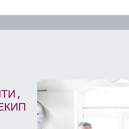
НТИ,
ЕКИП