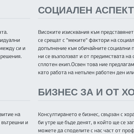
СОЦИАЛЕН АСПЕК
ята.
Високите изисквания към представянет
видуални
се срещат с "меките" фактори на социал
между си и
допълнение към обичайните социални 
 решения.
ни се възползват и от предимствата на
сплотен екип.Освен това ние предлагам
като работа на непълен работен ден или
БИЗНЕС ЗА И ОТ Х
витие на
Консултирането е бизнес, свързан с хора
з вътрешни и
би утре ще бъде денят, в който ще се за
можете да споделите с нас част от про