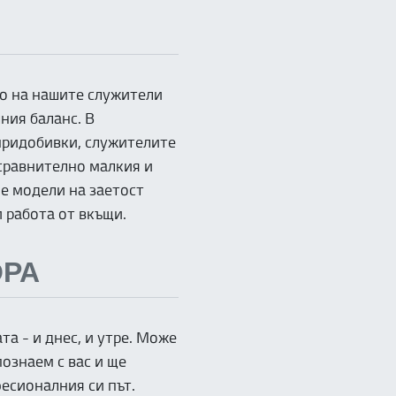
Т
о на нашите служители
ния баланс. В
придобивки, служителите
 сравнително малкия и
е модели на заетост
 работа от вкъщи.
ОРА
та - и днес, и утре. Може
познаем с вас и ще
фесионалния си път.