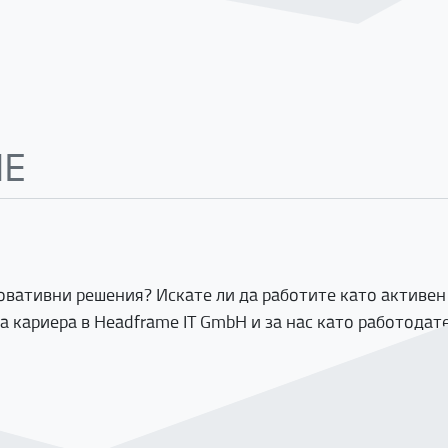
ME
ативни решения? Искате ли да работите като активен ч
а кариера в Headframe IT GmbH и за нас като работодате